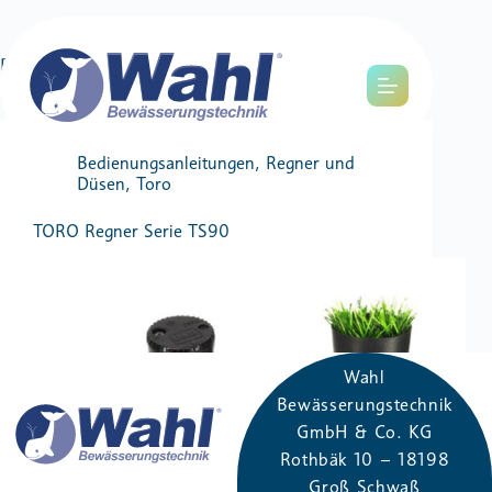
Dateikategorie
Toro
Bedienungsanleitungen
,
Regner und
Düsen
,
Toro
TORO Regner Serie TS90
Wahl
Bewässerungstechnik
GmbH & Co. KG
Rothbäk​ 10 – 181​98
Groß Schwaß