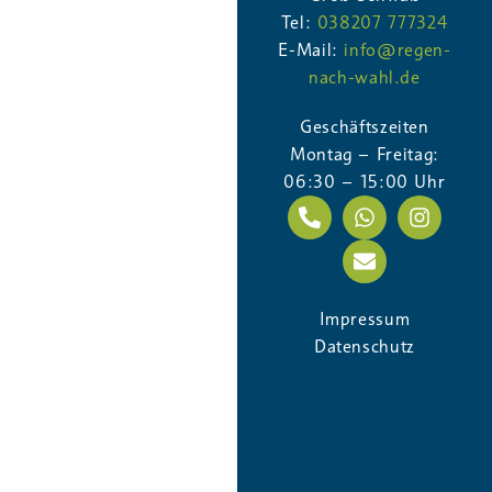
Tel:
038207 777324
E-Mail:
info@regen-
nach-wahl.de
Geschäftszeiten
Montag – Freitag:
06:30 – 15:00 Uhr
GraficioWeb
19. Februar 2026
Impressum
Bedienungsanleitungen
,
Regner und
Datenschutz
Düsen
,
Toro
TORO Großflächenregner Serie 800S
GraficioWeb
19. Februar 2026