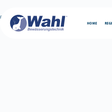
Produktname 2
HOME
REG
GraficioDevelop
4. Dezember 2025