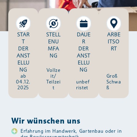
STAR
STELL
DAUE
ARBE
T
ENU
R
ITSO
DER
MFA
DER
RT
ANST
NG
ANST
ELLU
ELLU
NG
NG
Vollze
ab
it/
Groß
04.12.
Teilzei
unbef
Schwa
2025
t
ristet
ß
Wir wünschen uns
Erfahrung im Handwerk, Gartenbau oder in
der Bewässerungstechnik