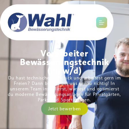
Vorarbeiter
Bewässerungstechnik
(m/w/d)
Du hast technisches Geschick und arbeitest gern im
Freien? Dann bist du bei uns genau richtig! In
unserem Team installierst, wartest und optimierst
du moderne Bewässerungsanlagen für Privatgärten,
Parks und Sportanlagen.
Jetzt bewerben