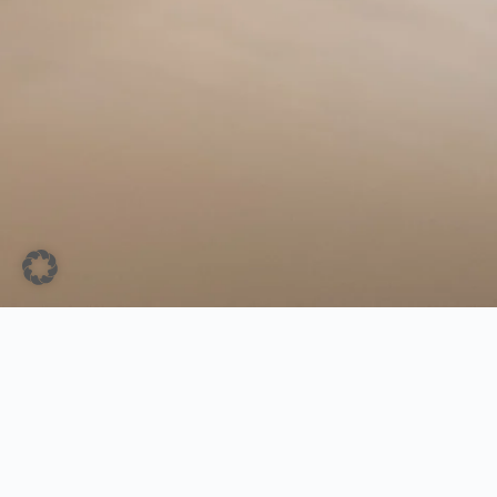
Wahl
Bewässerungstechnik
GmbH & Co. KG
Rothbäk​ 10 – 181​98
Groß Schwaß
Tel:
038207 777324