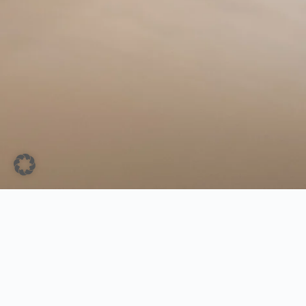
Wahl
Bewässerungstechnik
GmbH & Co. KG
Rothbäk​ 10 – 181​98
Groß Schwaß
Tel:
038207 777324