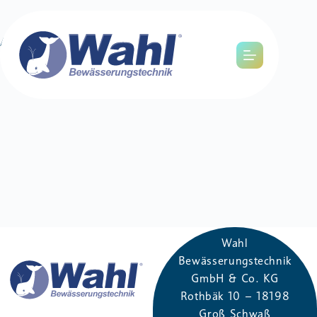
AGB
Wahl
Bewässerungstechnik
GmbH & Co. KG
Rothbäk​ 10 – 181​98
Groß Schwaß