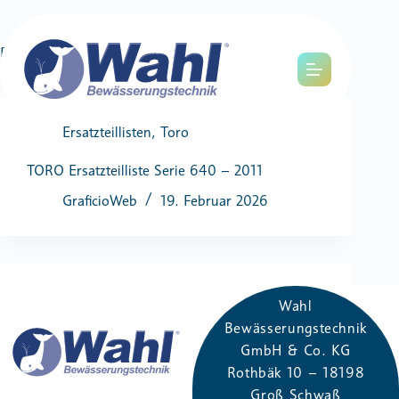
Dateikategorie
Toro
Ersatzteillisten
,
Toro
TORO Ersatzteilliste Serie 640 – 2011
GraficioWeb
19. Februar 2026
Ersatzteillisten
,
Toro
Wahl
Bewässerungstechnik
TORO Ersatzteilliste INF54+INF55+INF55-6
GmbH & Co. KG
GraficioWeb
19. Februar 2026
Rothbäk​ 10 – 181​98
Groß Schwaß